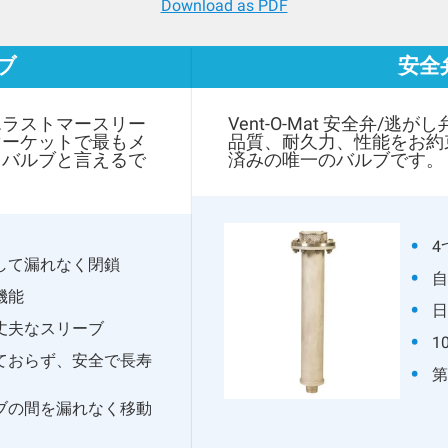
Download as PDF
ブ
安全
エラストマースリー
Vent-O-Mat 安全弁/
マーケットで最もメ
品質、耐久力、性能をお約
トバルブと言えるで
済みの唯一のバルブです。
4
して漏れなく閉鎖
自
機能
日
丈夫なスリーブ
1
ておらず、安全で長寿
第
ブの間を漏れなく移動