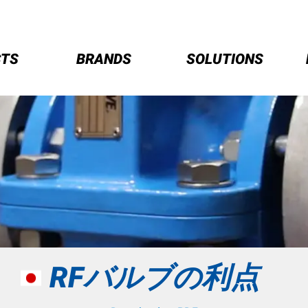
CTS
BRANDS
SOLUTIONS
Water & Liquids
Pass-Throug
Sewage & Slurry Valves
Sealed Desi
Irrigation
RFバルブの利点