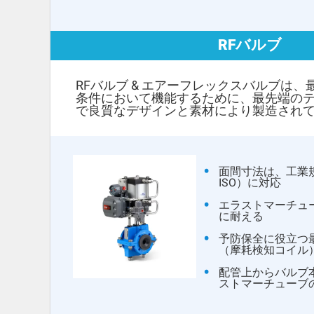
RFバルブ
RFバルブ & エアーフレックスバルブは
条件において機能するために、最先端の
で良質なデザインと素材により製造され
面間寸法は、工業規格
ISO）に対応
エラストマーチュ
に耐える
予防保全に役立つ
（摩耗検知コイル
配管上からバルブ
ストマーチューブ