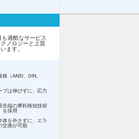
、最も過酷なサービス
テクノロジーと上質
ています。
（ANSI、DIN、
ーブは伸びずに、応力
最先端の摩耗検知技術
）を採用
本体を外さずに、エラ
の交換が可能